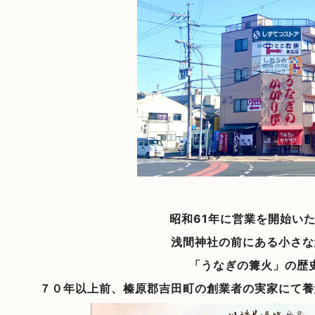
昭和61年に営業を開始い
浅間神社の前にある小さな
「うなぎの篝火」の歴
７０年以上前、榛原郡吉田町の創業者の実家にて養