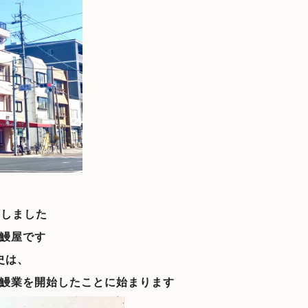
たしました
鰻屋です
史は、
鰻業を開始したことに始まります