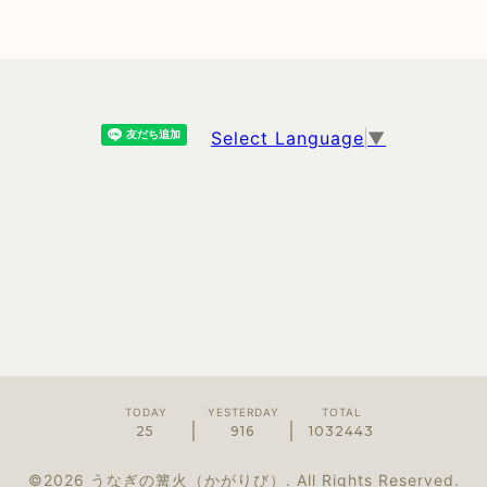
Select Language
▼
TODAY
YESTERDAY
TOTAL
25
916
1032443
©2026
うなぎの篝火（かがりび）
. All Rights Reserved.