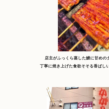
店主がふっくら蒸した鰻に甘めの
丁寧に焼き上げた食欲そそる香ばし