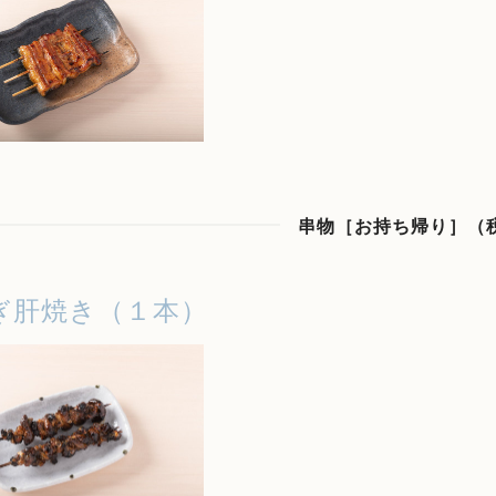
串物［お持ち帰り］（
ぎ肝焼き（１本）