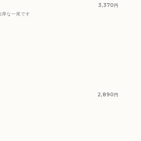
3,370
円
肉厚な一尾です
2,890
円