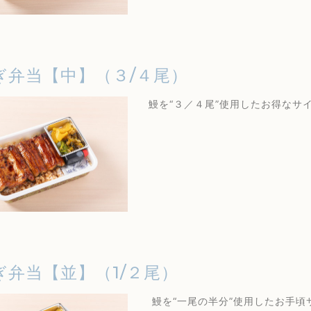
ぎ弁当【中】（３/４尾）
鰻を“３／４尾”使用したお得なサ
ぎ弁当【並】（1/２尾）
鰻を“一尾の半分”使用したお手頃