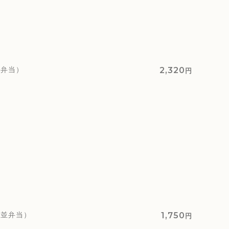
中弁当）
2,320
円
=並弁当）
1,750
円