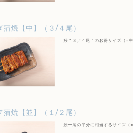
ぎ蒲焼【中】（３/４尾）
鰻＂３／４尾＂のお得サイズ（=
ぎ蒲焼【並】（１/２尾）
鰻一尾の半分に相当するサイズ（