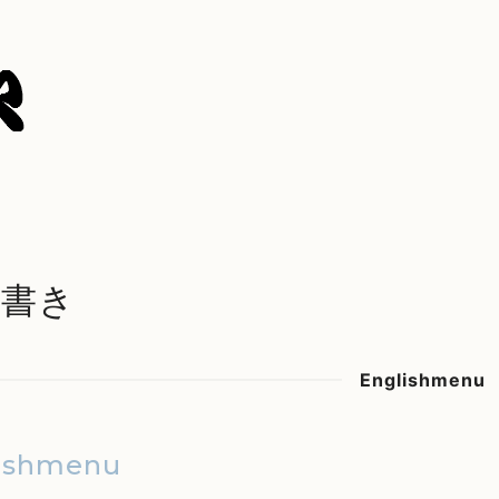
品書き
Englishmenu
ishmenu