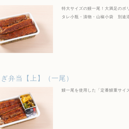
特大サイズの鰻一尾！大満足のボ
タレ小瓶・漬物・山椒小袋 別途
なぎ弁当【上】（一尾）
鰻一尾を使用した「定番鰻重サイ