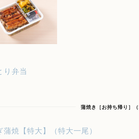
とり弁当
蒲焼き［お持ち帰り］（
ぎ蒲焼【特大】（特大一尾）