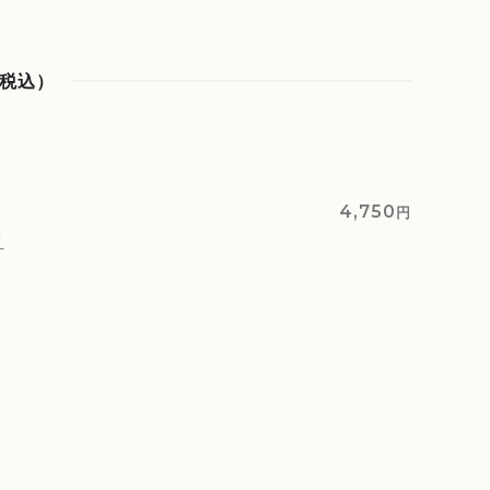
税込）
4,750
円
え