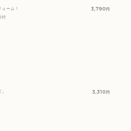
リューム！
3,790
円
添付
ズ」
3,310
円