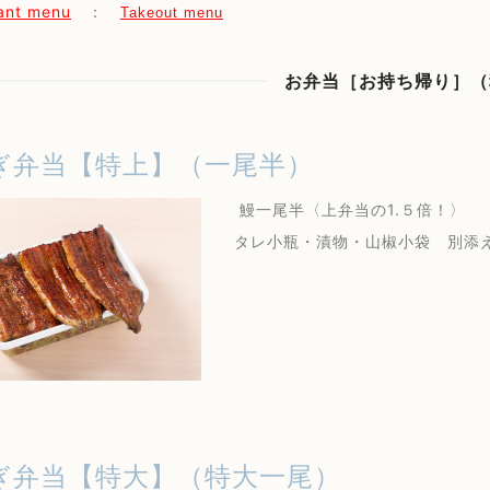
ant menu
：
Takeout menu
お弁当［お持ち帰り］（
ぎ弁当【特上】（一尾半）
鰻一尾半〈上弁当の1.５倍！〉
タレ小瓶・漬物・山椒小袋 別添
ぎ弁当【特大】（特大一尾）