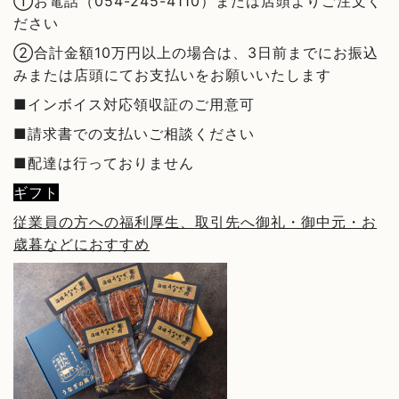
①お電話（054-245-4110）または店頭よりご注文く
ださい
②合計金額10万円以上の場合は、3日前までにお振込
みまたは店頭にてお支払いをお願いいたします
■インボイス対応領収証のご用意可
■請求書での支払いご相談ください
■配達は行っておりません
ギフト
従業員の方への福利厚生、取引先へ御礼・御中元・お
歳暮などにおすすめ