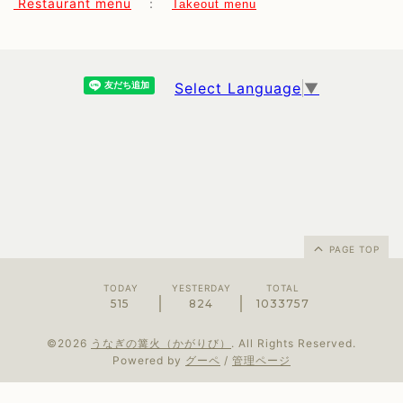
Restaurant menu
：
Takeout menu
Select Language
▼
PAGE TOP
TODAY
YESTERDAY
TOTAL
515
824
1033757
©2026
うなぎの篝火（かがりび）
. All Rights Reserved.
Powered by
グーペ
/
管理ページ