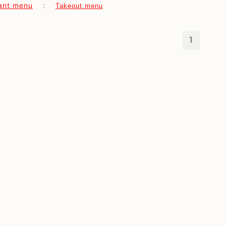
ant menu
：
Takeout menu
1