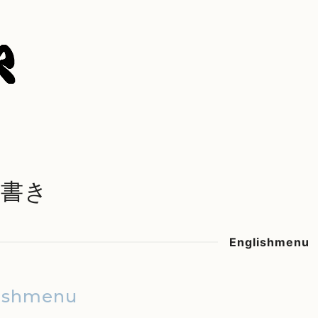
品書き
Englishmenu
ishmenu