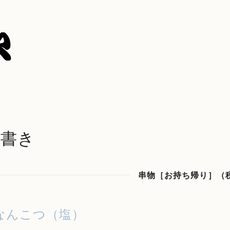
品書き
串物［お持ち帰り］（
なんこつ（塩）