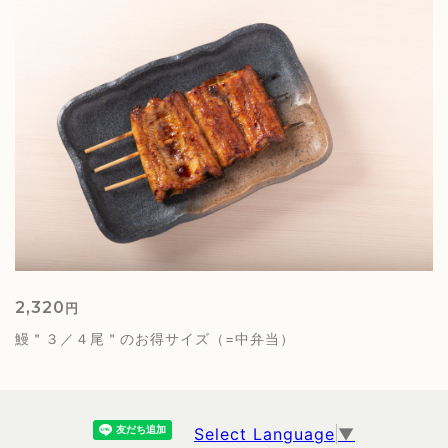
2,320
円
鰻＂３／４尾＂のお得サイズ（=中弁当）
Select Language
▼