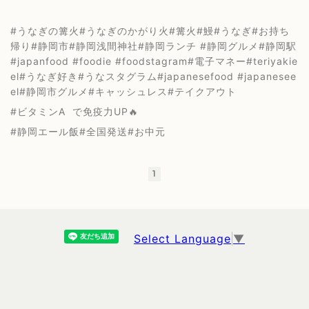
#うなぎの篝火#うなぎのかがり火#篝火#鰻#うなぎ#お持ち
帰り#静岡市#静岡浅間神社#静岡ランチ #静岡グルメ#静岡駅
#japanfood #foodie #foodstagram#電子マネー#teriyakie
el#うなぎ好き#うなスタグラム#japanesefood #japanesee
el#静岡市グルメ#キャッシュレス#テイクアウト
#ビタミンA で免疫力UP🔥
#静岡エール飯#全国発送#お中元
1
Select Language
▼