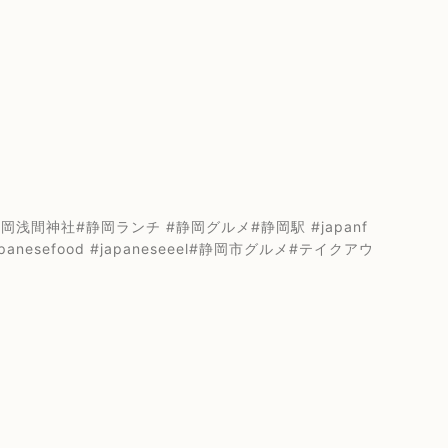
間神社#静岡ランチ #静岡グルメ#静岡駅 #japanf
japanesefood #japaneseeel#静岡市グルメ#テイクアウ