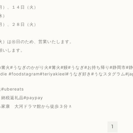
月）、１４日（火）
水）
月）、２８日（火）
火）は㊗️日のため、営業いたします。
願いします。
篝火#うなぎのかがり火#篝火#鰻#うなぎ#お持ち帰り#静岡市#静岡浅
oodie #foodstagram#teriyakieel#うなぎ好き#うなスタグラム#
ubereats
納税返礼品#paypay
る家康 大河ドラマ館から徒歩３分🚶
1