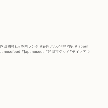
間神社#静岡ランチ #静岡グルメ#静岡駅 #japanf
japanesefood #japaneseeel#静岡市グルメ#テイクアウ