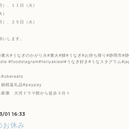
月）、１１日（火）
火）
月）、２５日（火）
願いします。
篝火#うなぎのかがり火#篝火#鰻#うなぎ#お持ち帰り#静岡市#静岡浅
oodie #foodstagram#teriyakieel#うなぎ好き#うなスタグラム#
ubereats
納税返礼品#paypay
る家康 大河ドラマ館から徒歩３分🚶
3/01 16:33
のお休み