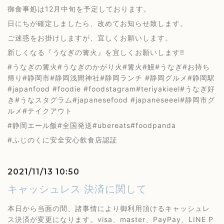
御食事処は12月中旬を予定しております。
日にちが確定しましたら、改めてお知らせ致します。
ご迷惑をお掛けしますが、宜しくお願いします。
新しくなる『うなぎの篝火』を宜しくお願いします‼️
#うなぎの篝火#うなぎのかがり火#篝火#鰻#うなぎ#お持ち
帰り#静岡市#静岡浅間神社#静岡ランチ #静岡グルメ#静岡駅
#japanfood #foodie #foodstagram#teriyakieel#うなぎ好
き#うなスタグラム#japanesefood #japaneseeel#静岡市グ
ルメ#テイクアウト
#静岡エール飯#全国発送#ubereats#foodpanda
#ふじのくに安全安心飲食店認証
2021/11/13 10:50
キャッシュレス 決済に関して
本日から当面の間、諸事情により御利用頂けるキャッシュレ
ス決済が変更になります。visa、master、PayPay、LINE P