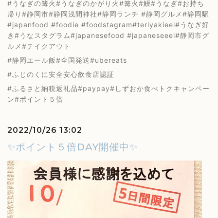
#うなぎの篝火#うなぎのかがり火#篝火#鰻#うなぎ#お持ち
帰り#静岡市#静岡浅間神社#静岡ランチ #静岡グルメ#静岡駅
#japanfood #foodie #foodstagram#teriyakieel#うなぎ好
き#うなスタグラム#japanesefood #japaneseeel#静岡市グ
ルメ#テイクアウト
#静岡エール飯#全国発送#ubereats
#ふじのくに安全安心飲食店認証
#ふるさと納税返礼品#paypay#しずおか食べトクキャンペー
ン#ポイント５倍
2022/10/26 13:02
✨ポイント５倍DAY開催中✨