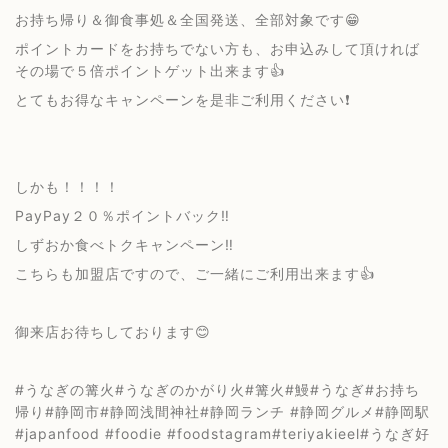
お持ち帰り＆御食事処＆全国発送、全部対象です😁
ポイントカードをお持ちでない方も、お申込みして頂ければ
その場で５倍ポイントゲット出来ます👍
とてもお得なキャンペーンを是非ご利用ください❗️
しかも！！！！
PayPay２０％ポイントバック‼️
しずおか食べトクキャンペーン‼️
こちらも加盟店ですので、ご一緒にご利用出来ます👍
御来店お待ちしております😊
#うなぎの篝火#うなぎのかがり火#篝火#鰻#うなぎ#お持ち
帰り#静岡市#静岡浅間神社#静岡ランチ #静岡グルメ#静岡駅
#japanfood #foodie #foodstagram#teriyakieel#うなぎ好