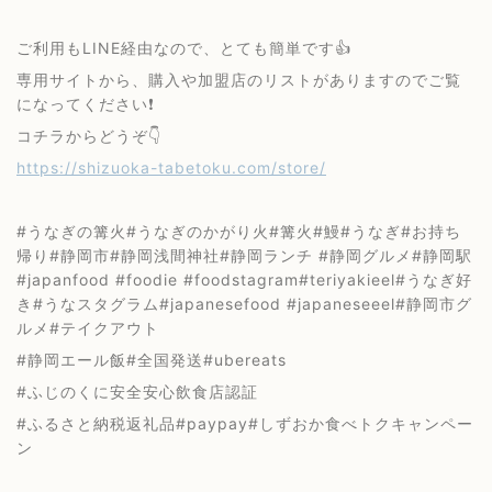
ご利用もLINE経由なので、とても簡単です👍
専用サイトから、購入や加盟店のリストがありますのでご覧
になってください❗️
コチラからどうぞ👇
https://shizuoka-tabetoku.com/store/
#うなぎの篝火#うなぎのかがり火#篝火#鰻#うなぎ#お持ち
帰り#静岡市#静岡浅間神社#静岡ランチ #静岡グルメ#静岡駅
#japanfood #foodie #foodstagram#teriyakieel#うなぎ好
き#うなスタグラム#japanesefood #japaneseeel#静岡市グ
ルメ#テイクアウト
#静岡エール飯#全国発送#ubereats
#ふじのくに安全安心飲食店認証
#ふるさと納税返礼品#paypay#しずおか食べトクキャンペー
ン