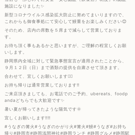
施設になりました✨
新型コロナウイルス感染拡大防止に努めてまいりますので、
これからも御食事処にて安心して鰻重をお楽しみください😊
そのため、店内の席数を５席まで減らして営業しておりま
す。
お待ち頂く事もあるかと思いますが、ご理解の程宜しくお願
いします。
静岡県内全域に対して緊急事態宣言が適用されたことから、
９月１２日（日）まで酒類の提供を自粛させて頂きます。
合わせて、宜しくお願いします🙇‍♂️
お持ち帰りは通常営業しております‼️
ご来店頂きましても、お電話でのご予約、ubereats、foodp
andaどちらでも大歓迎です✨
暑い夏が帰ってきたような陽気です🌞
宜しくお願いします‼️‼️
#うなぎの篝火#うなぎのかがり火#篝火#鰻#うなぎ#お持ち
帰り#静岡市#静岡浅間神社#静岡ランチ #静岡グルメ#静岡駅