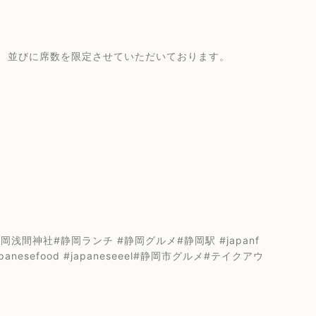
、並びに席数を限定させていただいております。
間神社#静岡ランチ #静岡グルメ#静岡駅 #japanf
japanesefood #japaneseeel#静岡市グルメ#テイクアウ