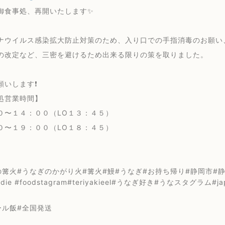
御食事処、再開いたします✨
ナウイルス感染拡大防止対策のため、入り口での手指消毒のお願い
の改定など、三密を避けるため出来る限りの策を取りました。
いします❗️
処営業時間】
０〜１４：００（LO１３：４５）
０〜１９：００（LO１８：４５）
篝火#うなぎのかがり火#篝火#鰻#うなぎ#お持ち帰り#静岡市#静岡浅
oodie #foodstagram#teriyakieel#うなぎ好き#うなスタグラム#
ール飯#全国発送