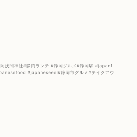
間神社#静岡ランチ #静岡グルメ#静岡駅 #japanf
japanesefood #japaneseeel#静岡市グルメ#テイクアウ