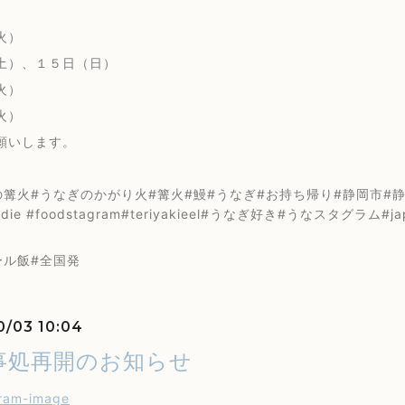
）
火）
土）、１５日（日）
火）
火）
願いします。
篝火#うなぎのかがり火#篝火#鰻#うなぎ#お持ち帰り#静岡市#静岡浅
oodie #foodstagram#teriyakieel#うなぎ好き#うなスタグラム#
ール飯#全国発
0/03 10:04
事処再開のお知らせ