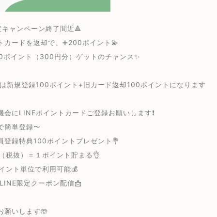
定キャンペーン終了間近🔺
トカードを返却で、➕200ポイント💫
00ポイント（300円分）ゲットのチャンス✨
降は新規登録100ポイント+旧カード返却100ポイントになります
機会にLINEポイントカードご登録お願いします❗️
で簡単登録〜
員登録特典100ポイントプレゼント💐
円（税抜）＝１ポイント貯まる👌
ポイント単位で利用可能💰
INE限定クーポン配信📩
お願いします🤲