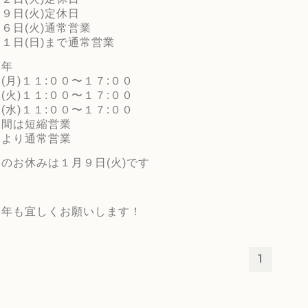
９日(火)定休日
６日(火)通常営業
１日(日)まで通常営業
８年
(月)１１:００〜１７:００
(火)１１:００〜１７:００
(水)１１:００〜１７:００
日間は短縮営業
日より通常営業
のお休みは１月９日(火)です
８年も宜しくお願いします！
1