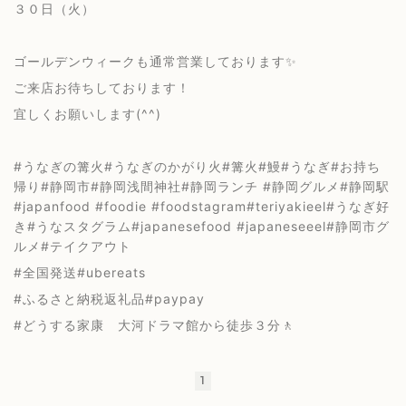
３０日（火）
ゴールデンウィークも通常営業しております✨
ご来店お待ちしております！
宜しくお願いします(^^)
#うなぎの篝火#うなぎのかがり火#篝火#鰻#うなぎ#お持ち
帰り#静岡市#静岡浅間神社#静岡ランチ #静岡グルメ#静岡駅
#japanfood #foodie #foodstagram#teriyakieel#うなぎ好
き#うなスタグラム#japanesefood #japaneseeel#静岡市グ
ルメ#テイクアウト
#全国発送#ubereats
#ふるさと納税返礼品#paypay
#どうする家康 大河ドラマ館から徒歩３分🚶
1