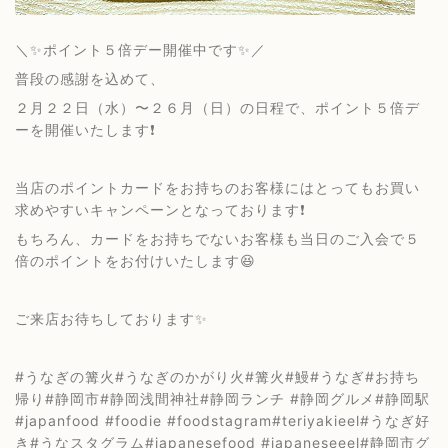
＼✨ポイント５倍デー開催中です✨／
普段の感謝を込めて、
２月２２日（水）〜２６月（日）の日程で、ポイント５倍デ
ーを開催いたします❗️
当店のポイントカードをお持ちのお客様にはとってもお買い
求めやすいキャンペーンとなっております❗️
もちろん、カードをお持ちでないお客様も当日のご入会で５
倍のポイントをお付けいたします😆
ご来店お待ちしております✨
#うなぎの篝火#うなぎのかがり火#篝火#鰻#うなぎ#お持ち
帰り#静岡市#静岡浅間神社#静岡ランチ #静岡グルメ#静岡駅
#japanfood #foodie #foodstagram#teriyakieel#うなぎ好
き#うなスタグラム#japanesefood #japaneseeel#静岡市グ