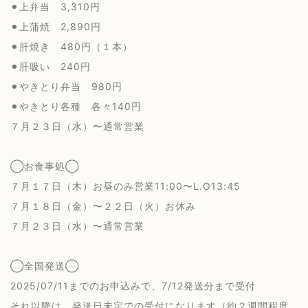
⚫︎上弁当 3,310円
⚫︎上蒲焼 2,890円
⚫︎肝焼き 480円（１本）
⚫︎肝吸い 240円
⚫︎やきとり弁当 980円
⚫︎やきとり各種 各々140円
７月２３日（水）〜通常営業
◯お食事処◯
７月１７日（木）お昼のみ営業11:00〜L.O13:45
７月１８日（金）〜２２日（火）お休み
７月２３日（水）〜通常営業
◯全国発送◯
2025/07/11までのお申込みで、7/12発送分まで受付
それ以降は、発送日未定での受付になります（約２週間程度