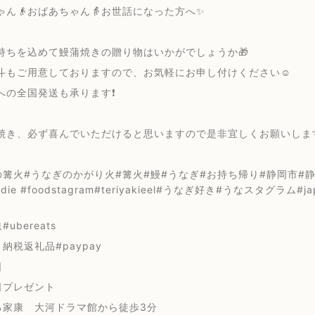
ゃん👴おばあちゃん👵お世話になった方へ✨
持ちを込めて鰻蒲焼きの贈り物はいかがでしょうか🎁
斗もご用意しておりますので、お気軽にお申し付けください☺️
への全国発送も承ります❗️
焼き、必ず喜んでいただけると思いますので是非宜しくお願いします
篝火#うなぎのかがり火#篝火#鰻#うなぎ#お持ち帰り#静岡市#静岡浅
oodie #foodstagram#teriyakieel#うなぎ好き#うなスタグラム#
ubereats
納税返礼品#paypay
日
日プレゼント
る家康 大河ドラマ館から徒歩3分