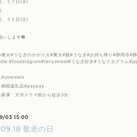
)、１７日(火)
)
)、３１日(火)
願いします🎃
篝火#うなぎのかがり火#篝火#鰻#うなぎ#お持ち帰り#静岡市#静岡浅
oodie #foodstagram#teriyakieel#うなぎ好き#うなスタグラム#
ubereats
納税返礼品#paypay
る家康 大河ドラマ館から徒歩3分
9/03 15:00
.09.18 敬老の日