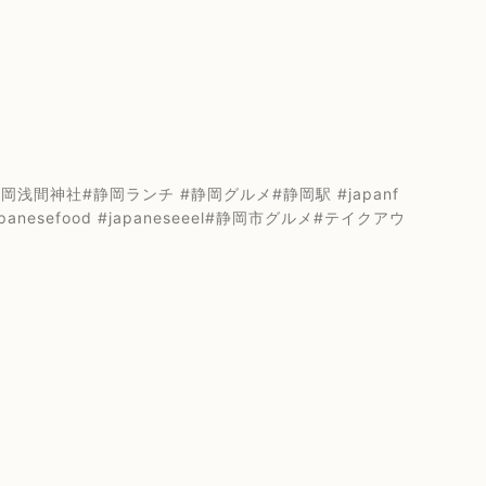
間神社#静岡ランチ #静岡グルメ#静岡駅 #japanf
japanesefood #japaneseeel#静岡市グルメ#テイクアウ