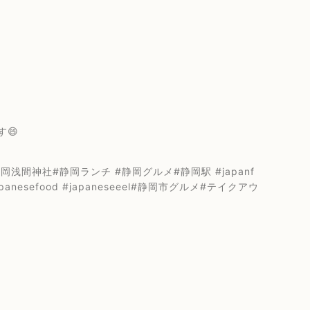
😄
間神社#静岡ランチ #静岡グルメ#静岡駅 #japanf
japanesefood #japaneseeel#静岡市グルメ#テイクアウ