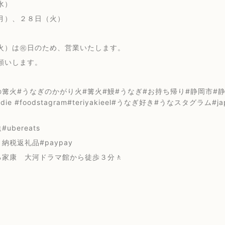
水）
月）、２８日（火）
火）は㊗️日のため、営業いたします。
願いします。
篝火#うなぎのかがり火#篝火#鰻#うなぎ#お持ち帰り#静岡市#静岡浅
oodie #foodstagram#teriyakieel#うなぎ好き#うなスタグラム#
ubereats
納税返礼品#paypay
る家康 大河ドラマ館から徒歩３分🚶