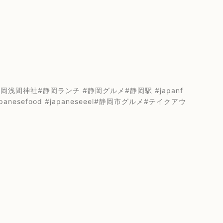
間神社#静岡ランチ #静岡グルメ#静岡駅 #japanf
japanesefood #japaneseeel#静岡市グルメ#テイクアウ