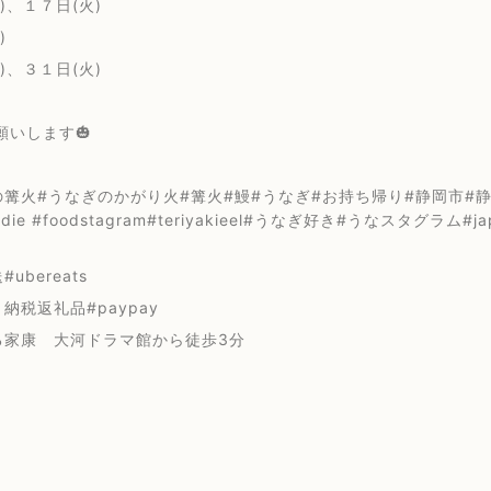
)、１７日(火)
)
)、３１日(火)
願いします🎃
篝火#うなぎのかがり火#篝火#鰻#うなぎ#お持ち帰り#静岡市#静岡浅
oodie #foodstagram#teriyakieel#うなぎ好き#うなスタグラム#
ubereats
納税返礼品#paypay
る家康 大河ドラマ館から徒歩3分