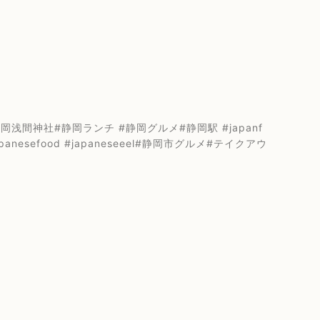
間神社#静岡ランチ #静岡グルメ#静岡駅 #japanf
japanesefood #japaneseeel#静岡市グルメ#テイクアウ