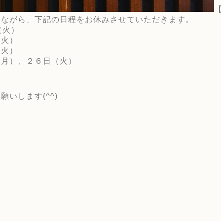
手ながら、下記の日程をお休みさせていただきます。
火）
（火）
（火）
（月）、２６日（火）
願いします(^^)