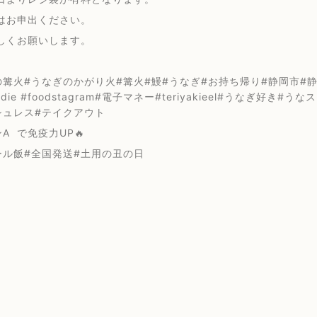
はお申出ください。
しくお願いします。
篝火#うなぎのかがり火#篝火#鰻#うなぎ#お持ち帰り#静岡市#静岡浅
oodie #foodstagram#電子マネー#teriyakieel#うなぎ好き#うな
シュレス#テイクアウト
ンA で免疫力UP🔥
ール飯#全国発送#土用の丑の日