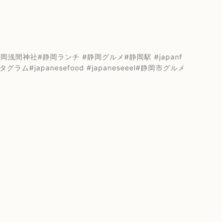
間神社#静岡ランチ #静岡グルメ#静岡駅 #japanf
スタグラム#japanesefood #japaneseeel#静岡市グルメ