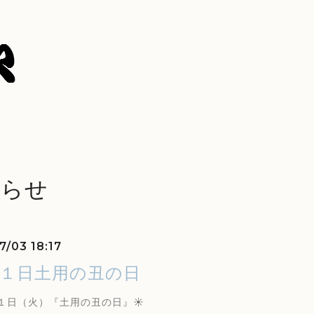
知らせ
7/03 18:17
２１日土用の丑の日
２１日（火）『土用の丑の日』☀️