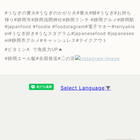
#うなぎの篝火#うなぎのかがり火#篝火#鰻#うなぎ#お持ち
帰り#静岡市#静岡浅間神社#静岡ランチ #静岡グルメ#静岡駅
#japanfood #foodie #foodstagram#電子マネー#teriyakie
el#うなぎ好き#うなスタグラム#japanesefood #japanesee
el#静岡市グルメ#キャッシュレス#テイクアウト
#ビタミンA で免疫力UP🔥
#静岡エール飯#全国発送#二の丑
Select Language
▼