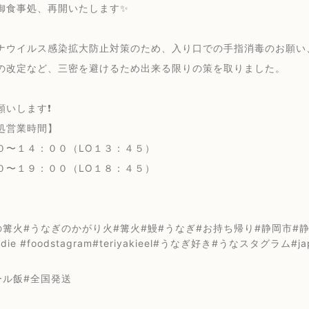
御食事処、再開いたします✨
ナウイルス感染拡大防止対策のため、入り口での手指消毒のお願い
の改定など、三密を避けるため出来る限りの策を取りました。
いします❗️
処営業時間】
０〜１４：００（LO１３：４５）
０〜１９：００（LO１８：４５）
篝火#うなぎのかがり火#篝火#鰻#うなぎ#お持ち帰り#静岡市#静岡浅
oodie #foodstagram#teriyakieel#うなぎ好き#うなスタグラム#
ール飯#全国発送