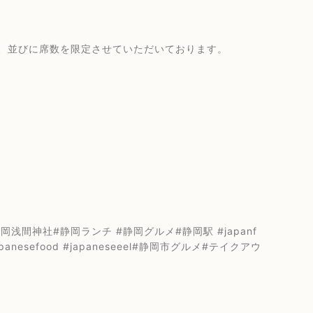
、並びに席数を限定させていただいております。
間神社#静岡ランチ #静岡グルメ#静岡駅 #japanf
japanesefood #japaneseeel#静岡市グルメ#テイクアウ