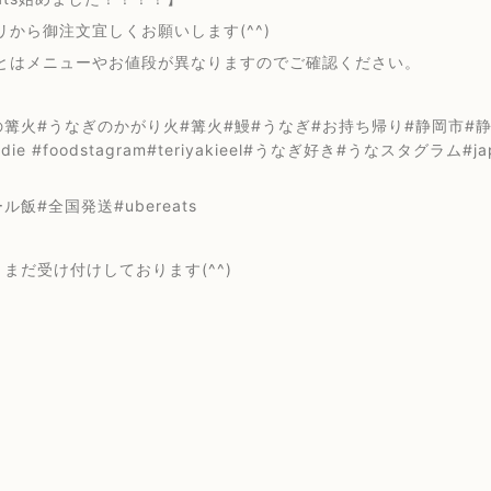
リから御注文宜しくお願いします(^^)
とはメニューやお値段が異なりますのでご確認ください。
篝火#うなぎのかがり火#篝火#鰻#うなぎ#お持ち帰り#静岡市#静岡浅
oodie #foodstagram#teriyakieel#うなぎ好き#うなスタグラム#
ル飯#全国発送#ubereats
 まだ受け付けしております(^^)