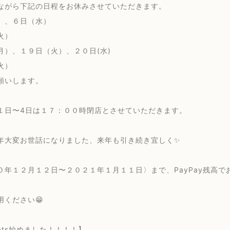
ながら下記の日程をお休みさせていただきます。
）、６日（水）
火）
月）、１９日（火）、２０日(水)
火）
願いします。
１日〜4日は１７：００時閉店とさせていただきます。
年大変お世話になりました、来年も引き続き宜しく✨
０年１２月１２日〜２０２１年１月１１日〉まで、PayPay残高で
用ください😁
Eats始めました！！！！】