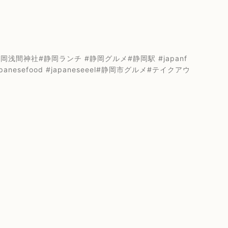
間神社#静岡ランチ #静岡グルメ#静岡駅 #japanf
japanesefood #japaneseeel#静岡市グルメ#テイクアウ