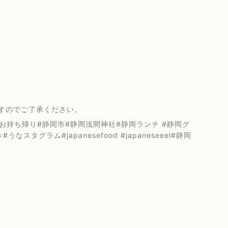
すのでご了承ください。
ぎ#お持ち帰り#静岡市#静岡浅間神社#静岡ランチ #静岡グ
ぎ好き#うなスタグラム#japanesefood #japaneseeel#静岡