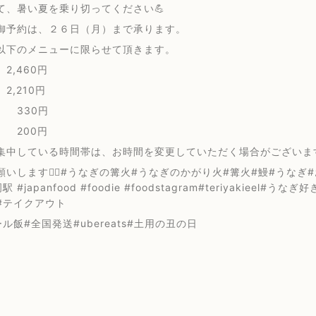
て、暑い夏を乗り切ってください💪
御予約は、２６日（月）まで承ります。
以下のメニューに限らせて頂きます。
2,460円
2,210円
 330円
 200円
集中している時間帯は、お時間を変更していただく場合がございま
願いします🙇‍♂️#うなぎの篝火#うなぎのかがり火#篝火#鰻#うな
 #japanfood #foodie #foodstagram#teriyakieel#うな
#テイクアウト
ル飯#全国発送#ubereats#土用の丑の日