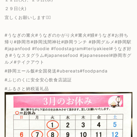
２９日(火)
宜しくお願いします🙇‍♂️
#うなぎの篝火#うなぎのかがり火#篝火#鰻#うなぎ#お持ち
帰り#静岡市#静岡浅間神社#静岡ランチ #静岡グルメ#静岡駅
#japanfood #foodie #foodstagram#teriyakieel#うなぎ好
き#うなスタグラム#japanesefood #japaneseeel#静岡市グ
ルメ#テイクアウト
#静岡エール飯#全国発送#ubereats#foodpanda
#ふじのくに安全安心飲食店認証
#ふるさと納税返礼品