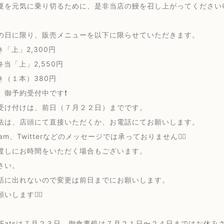
夏を元気に乗り切るために、是非当店の鰻を召し上がってください
の日に限り、販売メニューを以下に限らせていただきます。
「上」2,300円
当「上」2,550円
き（１本）380円
、御予約受付中です❗️
受け付けは、前日（７月２２日）までです。
法は、店頭にて直接いただくか、お電話にてお願いします。
gram、Twitterなどのメッセージでは承っておりません🙇‍♂️
渡しにお時間をいただく場合もございます。
さい。
話に出れないので変更は前日までにお願いします。
します🙇‍♂️
erEatsは７月２３日、御食事処は７月２１日〜２４日まではお休