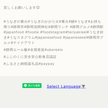
宜しくお願いします😊
#うなぎの篝火#うなぎのかがり火#篝火#鰻#うなぎ#お持ち
帰り#静岡市#静岡浅間神社#静岡ランチ #静岡グルメ#静岡駅
#japanfood #foodie #foodstagram#teriyakieel#うなぎ好
き#うなスタグラム#japanesefood #japaneseeel#静岡市グ
ルメ#テイクアウト
#静岡エール飯#全国発送#ubereats
#ふじのくに安全安心飲食店認証
#ふるさと納税返礼品#paypay
Select Language
▼