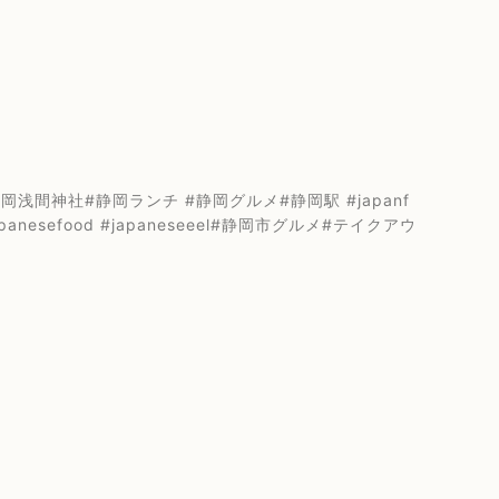
間神社#静岡ランチ #静岡グルメ#静岡駅 #japanf
japanesefood #japaneseeel#静岡市グルメ#テイクアウ