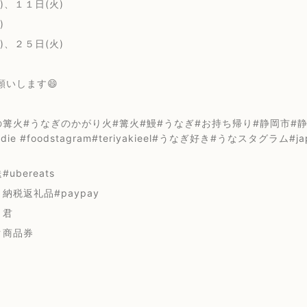
)、１１日(火)
)
)、２５日(火)
願いします😄
篝火#うなぎのかがり火#篝火#鰻#うなぎ#お持ち帰り#静岡市#静岡浅
oodie #foodstagram#teriyakieel#うなぎ好き#うなスタグラム#
ubereats
納税返礼品#paypay
り君
ク商品券