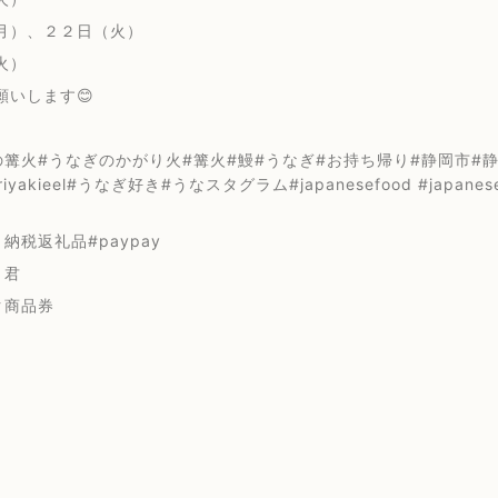
月）、２２日（火）
火）
願いします😊
篝火#うなぎのかがり火#篝火#鰻#うなぎ#お持ち帰り#静岡市#静岡ランチ #
eriyakieel#うなぎ好き#うなスタグラム#japanesefood #jap
納税返礼品#paypay
ぽり君
ク商品券