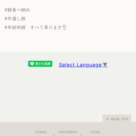
#鰻食べ納め
#年越し鰻
#年始初鰻 すべて承ります👌
Select Language
▼
PAGE TOP
TODAY
YESTERDAY
TOTAL