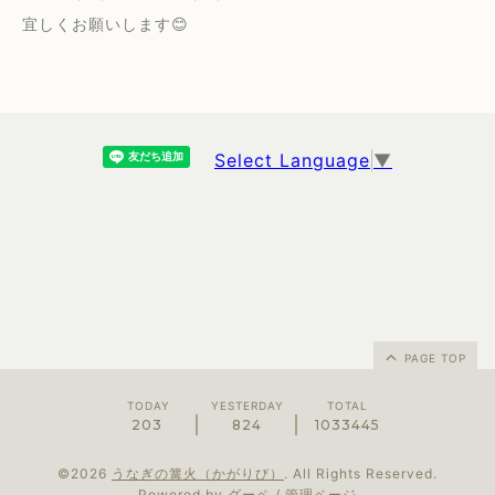
宜しくお願いします😊
Select Language
▼
PAGE TOP
TODAY
YESTERDAY
TOTAL
203
824
1033445
©2026
うなぎの篝火（かがりび）
. All Rights Reserved.
Powered by
グーペ
/
管理ページ