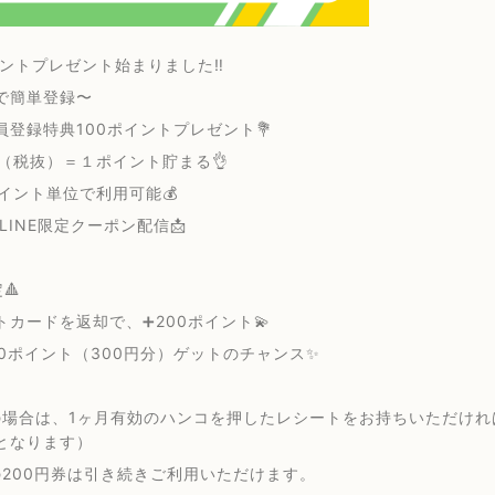
イントプレゼント始まりました‼️
で簡単登録〜
員登録特典100ポイントプレゼント💐
円（税抜）＝１ポイント貯まる👌
ポイント単位で利用可能💰
INE限定クーポン配信📩
🔺
トカードを返却で、➕200ポイント💫
00ポイント（300円分）ゲットのチャンス✨
の場合は、1ヶ月有効のハンコを押したレシートをお持ちいただけ
となります）
の200円券は引き続きご利用いただけます。