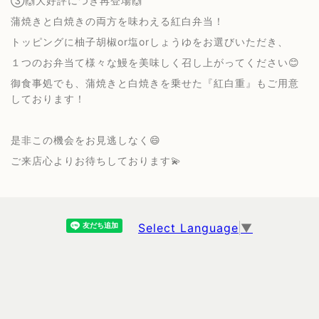
③🙌大好評につき再登場🙌
蒲焼きと白焼きの両方を味わえる紅白弁当！
トッピングに柚子胡椒or塩orしょうゆをお選びいただき、
１つのお弁当て様々な鰻を美味しく召し上がってください😊
御食事処でも、蒲焼きと白焼きを乗せた『紅白重』もご用意
しております！
是非この機会をお見逃しなく😄
ご来店心よりお待ちしております💫
Select Language
▼